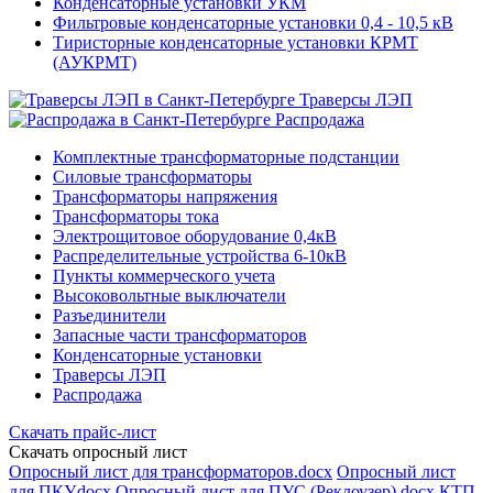
Конденсаторные установки УКМ
Фильтровые конденсаторные установки 0,4 - 10,5 кВ
Тиристорные конденсаторные установки КРМТ
(АУКРМТ)
Траверсы ЛЭП
Распродажа
Комплектные трансформаторные подстанции
Силовые трансформаторы
Трансформаторы напряжения
Трансформаторы тока
Электрощитовое оборудование 0,4кВ
Распределительные устройства 6-10кВ
Пункты коммерческого учета
Высоковольтные выключатели
Разъединители
Запасные части трансформаторов
Конденсаторные установки
Траверсы ЛЭП
Распродажа
Скачать прайс-лист
Скачать опросный лист
Опросный лист для трансформаторов.docx
Опросный лист
для ПКУ.docx
Опросный лист для ПУС (Реклоузер).docx
КТП