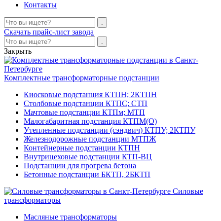
Контакты
Скачать прайс-лист завода
Закрыть
Комплектные трансформаторные подстанции
Киосковые подстанция КТПН; 2КТПН
Столбовые подстанции КТПС; СТП
Мачтовые подстанции КТПм; МТП
Малогабаритная подстанция КТПМ(О)
Утепленные подстанции (сэндвич) КТПУ; 2КТПУ
Железнодорожные подстанции МТПЖ
Контейнерные подстанции КТПН
Внутрицеховые подстанции КТП-ВЦ
Подстанции для прогрева бетона
Бетонные подстанции БКТП, 2БКТП
Силовые
трансформаторы
Масляные трансформаторы